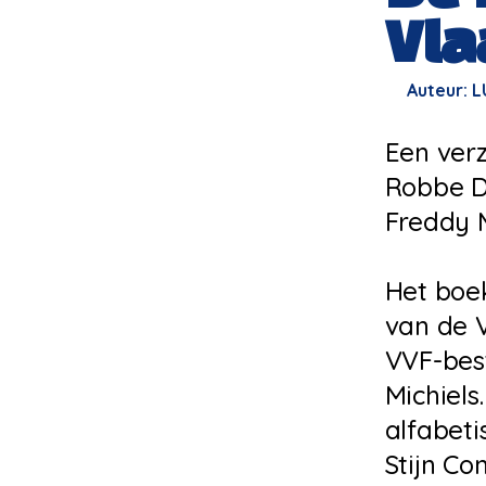
Vla
Auteur: LU
Een verz
Robbe D
Freddy M
Het boe
van de 
VVF-best
Michiel
alfabeti
Stijn Co