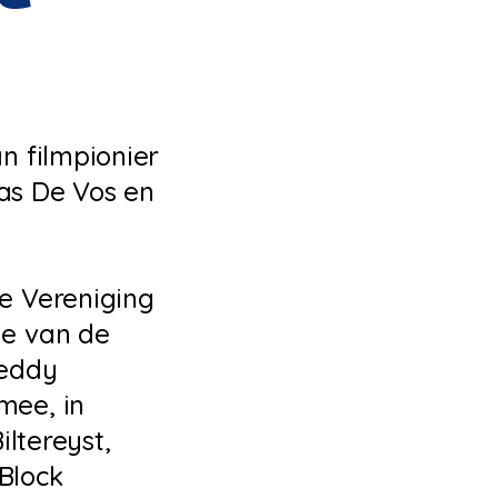
n filmpionier
as De Vos en
e Vereniging
ie van de
reddy
mee, in
iltereyst,
 Block