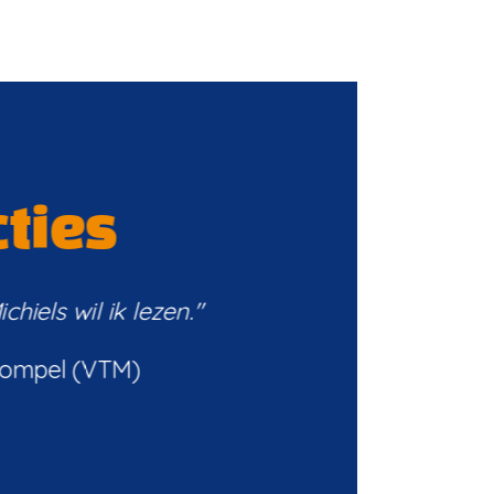
ties
hiels wil ik lezen."
Gompel (VTM)