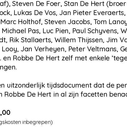
af), Steven De Foer, Stan De Hert (broe
ock, Lukas De Vos, Jan Pieter Everaerts
 Marc Holthof, Steven Jacobs, Tom Lano
, Michael Pas, Luc Pien, Paul Schyvens, W
t, Rik Stallaerts, Willem Thijssen, Jim 
 Looy, Jan Verheyen, Peter Veltmans, G
.. en Robbe De Hert zelf met enkele ‘te
ngen.
en uitzonderlijk tijdsdocument dat de pe
 Robbe De Hert in al zijn facetten benad
,00
gskosten inbegrepen)