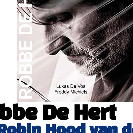
bbe De Hert
Robin Hood van d