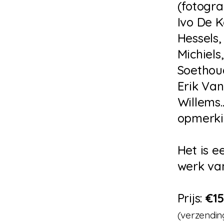
(fotogra
Ivo De K
Hessels,
Michiels
Soethoud
Erik Van
Willems.
opmerki
Het is e
werk van
Prijs:
€15
(verzendin