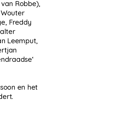
r van Robbe),
, Wouter
ye, Freddy
alter
Van Leemput,
ertjan
gendraadse‘
rsoon en het
ert.