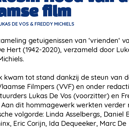
amse film
KAS DE VOS & FREDDY MICHIELS
ameling getuigenissen van ‘vrienden‘ va
e Hert (1942-2020), verzameld door Luk
ichiels.
k kwam tot stand dankzij de steun van d
Vlaamse Filmpers (VVF) en onder redact
uurders Lukas De Vos (voorzitter) en F
s. Aan dit hommagewerk werkten verder 
sche volgorde: Linda Asselbergs, Daniel B
ninx, Eric Corijn, Ida Dequeeker, Marc De