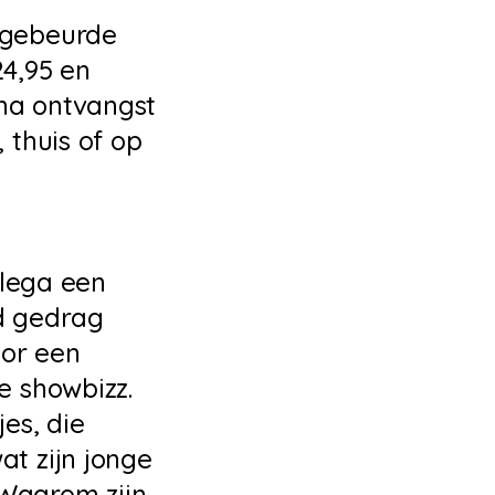
 gebeurde
24,95 en
 na ontvangst
 thuis of op
llega een
d gedrag
oor een
e showbizz.
es, die
t zijn jonge
Waarom zijn