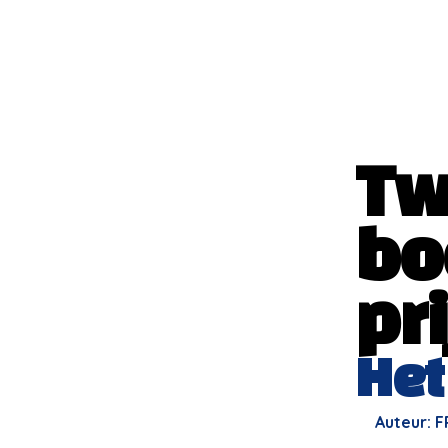
Tw
bo
pr
Het
Auteur: F