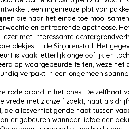
ntwikkelt een ingenieuze plot van pakk
lijnen die naar het einde toe mooi same
erwachte en ontroerende apotheose. He
 lezer met interessante achtergrondver
re plekjes in de Sinjorenstad. Het gegev
urt is vaak letterlijk ongelooflijk en toc
reerd op waargebeurde feiten, weze het 
kundig verpakt in een ongemeen spanne
de rode draad in het boek. De zelfhaat 
e vrede met zichzelf zoekt, haat als drij
 de allesvernietigende haat tussen vad
kan er gebeuren wanneer liefde een dek
? Ongewoon spannend en verhelderend.