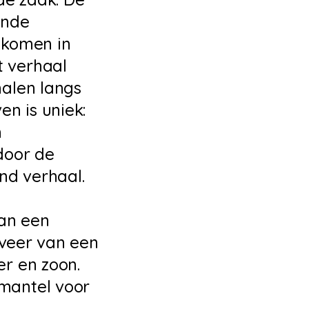
ende
nkomen in
t verhaal
halen langs
en is uniek:
h
door de
nd verhaal.
van een
fveer van een
er en zoon.
mantel voor