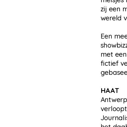
zij een 
wereld v
Een mee
showbiz
met een
fictief 
gebasee
HAAT
Antwerpe
verloop
Journali
het dagb