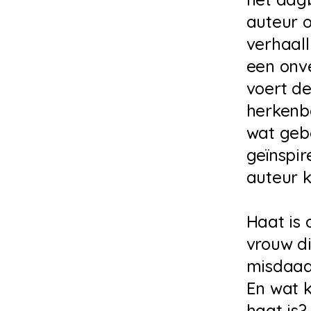
auteur o
verhaal
een onv
voert de
herkenba
wat gebe
geïnspi
auteur 
Haat is 
vrouw di
misdaad,
En wat 
haat is