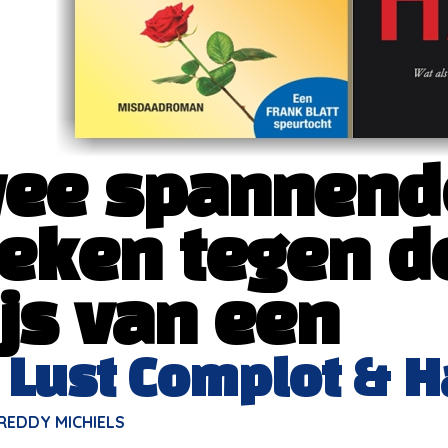
ee spannend
eken tegen d
ijs van een
 Lust Complot & H
REDDY MICHIELS