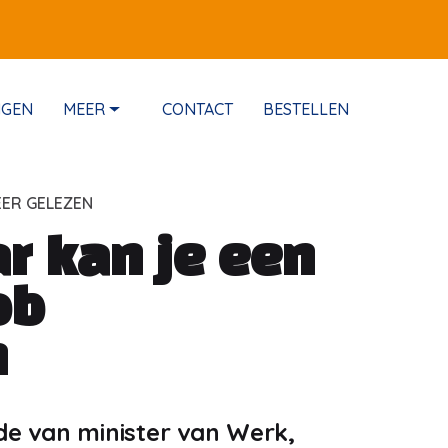
NGEN
MEER
CONTACT
BESTELLEN
EER GELEZEN
ar kan je een
ob
n
de van minister van Werk,