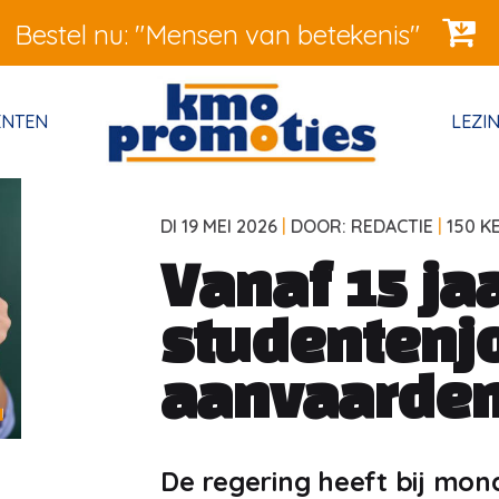
Bestel nu: "Mensen van betekenis"
ENTEN
LEZI
DI 19 MEI 2026
|
DOOR: REDACTIE
|
150 K
Vanaf 15 ja
studentenj
aanvaarde
De regering heeft bij mon