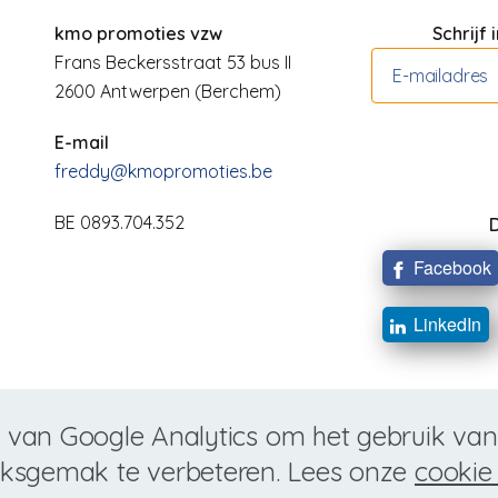
kmo promoties vzw
Schrijf
Frans Beckersstraat 53 bus II
2600 Antwerpen (Berchem)
E-mail
freddy@kmopromoties.be
BE 0893.704.352
D
Facebook
LinkedIn
van Google Analytics om het gebruik van
iksgemak te verbeteren. Lees onze
cookie 
© Copyright 2026 kmo promoties