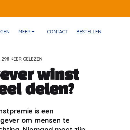
NGEN
MEER
CONTACT
BESTELLEN
|
298 KEER GELEZEN
ever winst
eel delen?
nstpremie is een
kgever om mensen te
chting. Niemand moet zijn