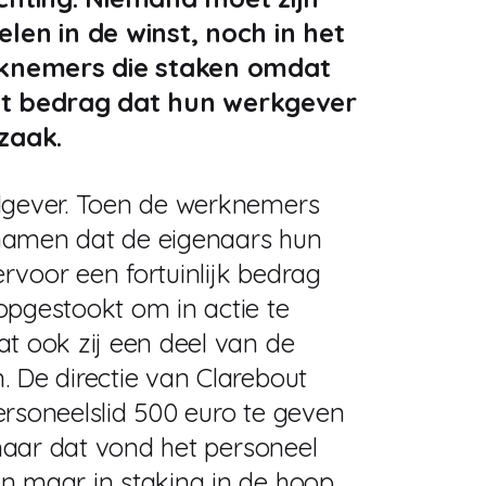
en in de winst, noch in het
werknemers die staken omdat
het bedrag dat hun werkgever
 zaak.
adgever. Toen de werknemers
namen dat de eigenaars hun
rvoor een fortuinlijk bedrag
opgestookt om in actie te
t ook zij een deel van de
. De directie van Clarebout
ersoneelslid 500 euro te geven
 maar dat vond het personeel
n maar in staking in de hoop