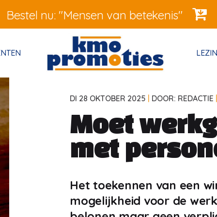
Bestel nu: "Mensen van betekenis"
ENTEN
LEZI
DI 28 OKTOBER 2025
|
DOOR: REDACTIE
Moet werkg
met person
Het toekennen van een wi
mogelijkheid voor de wer
belonen maar geen verpli