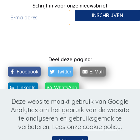
Schrijf in voor onze nieuwsbrief
INSCHRIJVEN
Deel deze pagina:
Facebook
Twitter
E-Mail
LinkedIn
WhatsApp
Deze website maakt gebruik van Google
Analytics om het gebruik van de website
Wettelijke informatie
te analyseren en gebruiksgemak te
© Copyright 2026 kmo promoties vzw - All Rights
verbeteren. Lees onze
cookie policy
.
Reserved - Website by
BOX